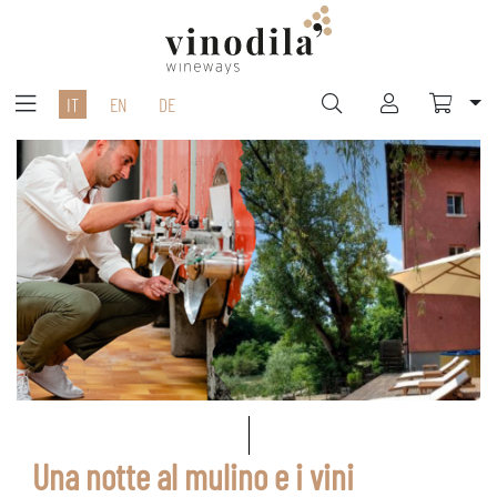
IT
EN
DE
Una notte al mulino e i vini