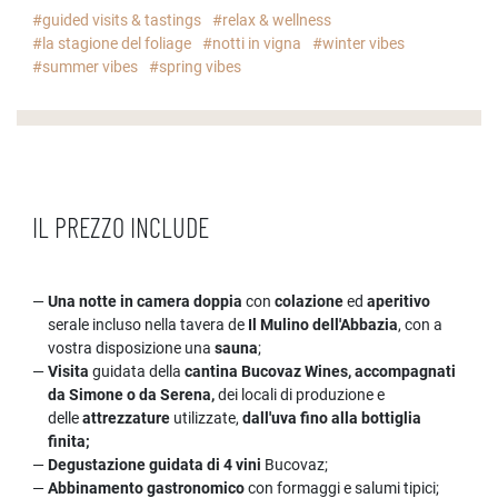
#guided visits & tastings
#relax & wellness
#la stagione del foliage
#notti in vigna
#winter vibes
#summer vibes
#spring vibes
IL PREZZO INCLUDE
Una notte in camera doppia
con
colazione
ed
aperitivo
serale incluso nella tavera de
Il Mulino dell'Abbazia
, con a
vostra disposizione una
sauna
;
Visita
guidata della
cantina Bucovaz Wines, accompagnati
da Simone o da Serena,
dei locali di produzione e
delle
attrezzature
utilizzate,
dall'uva fino alla bottiglia
finita;
Degustazione guidata di 4 vini
Bucovaz;
Abbinamento gastronomico
con formaggi e salumi tipici;