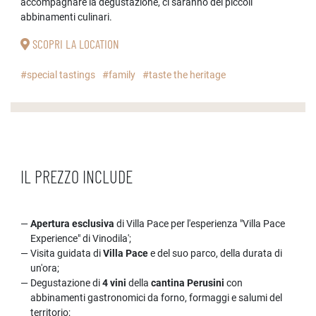
accompagnare la degustazione, ci saranno dei piccoli
abbinamenti culinari.
SCOPRI LA LOCATION
#special tastings
#family
#taste the heritage
IL PREZZO INCLUDE
Apertura esclusiva
di Villa Pace per l'esperienza "Villa Pace
Experience" di Vinodila';
Visita guidata di
Villa Pace
e del suo parco, della durata di
un'ora;
Degustazione di
4 vini
della
cantina Perusini
con
abbinamenti gastronomici da forno, formaggi e salumi del
territorio;