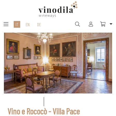
IT
EN
DE
Vino e Rococò - Villa Pace