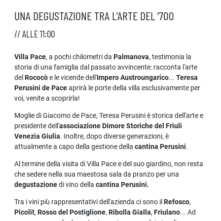
UNA DEGUSTAZIONE TRA L'ARTE DEL '700
// ALLE 11:00
Villa Pace
, a pochi chilometri da
Palmanova
, testimonia la
storia di una famiglia dal passato avvincente: racconta l'arte
del
Rococò
e le vicende dell'
Impero Austroungarico
...
Teresa
Perusini de Pace
aprirà le porte della villa esclusivamente per
voi, venite a scoprirla!
Moglie di Giacomo de Pace, Teresa Perusini è storica dell'arte e
presidente dell'
associazione Dimore Storiche del Friuli
Venezia Giulia
. Inoltre, dopo diverse generazioni, è
attualmente a capo della gestione della
cantina Perusini
.
Al termine della visita di Villa Pace e del suo giardino, non resta
che sedere nella sua maestosa sala da pranzo per una
degustazione
di vino della
cantina Perusini.
Tra i vini più rappresentativi dell'azienda ci sono il
Refosco
,
Picolit
,
Rosso del Postiglione
,
Ribolla Gialla
,
Friulano
... Ad