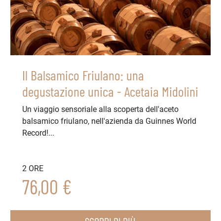
Il Balsamico Friulano: una
degustazione unica - Acetaia Midolini
Un viaggio sensoriale alla scoperta dell'aceto
balsamico friulano, nell'azienda da Guinnes World
Record!...
2 ORE
76,00 €