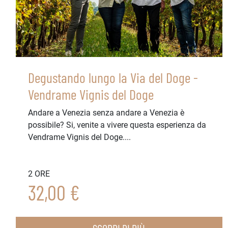
Degustando lungo la Via del Doge -
Vendrame Vignis del Doge
Andare a Venezia senza andare a Venezia è
possibile? Si, venite a vivere questa esperienza da
Vendrame Vignis del Doge....
2 ORE
32,00 €