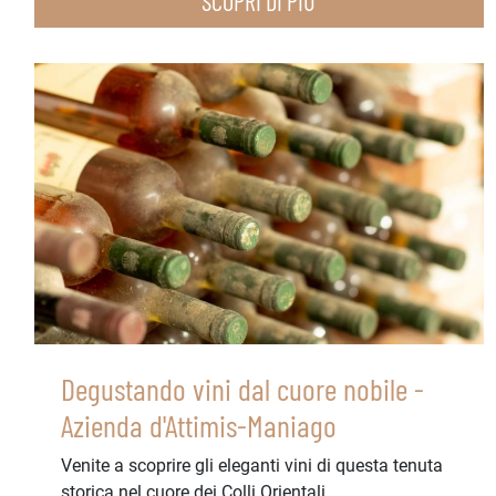
SCOPRI DI PIÙ
Degustando vini dal cuore nobile -
Azienda d'Attimis-Maniago
Venite a scoprire gli eleganti vini di questa tenuta
storica nel cuore dei Colli Orientali...