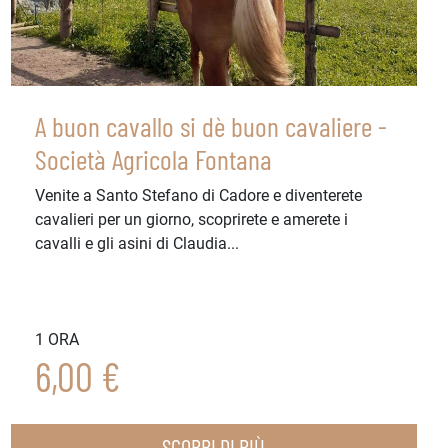
A buon cavallo si dè buon cavaliere -
Società Agricola Fontana
Venite a Santo Stefano di Cadore e diventerete
cavalieri per un giorno, scoprirete e amerete i
cavalli e gli asini di Claudia...
1 ORA
6,00 €
SCOPRI DI PIÙ