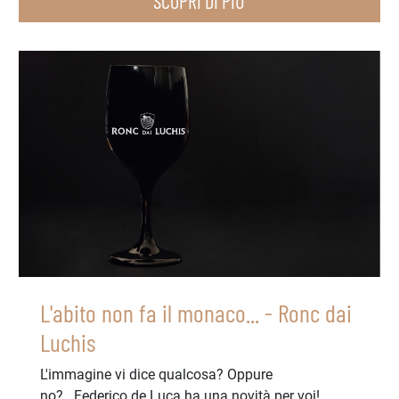
SCOPRI DI PIÙ
L'abito non fa il monaco... - Ronc dai
Luchis
L'immagine vi dice qualcosa? Oppure
no?...Federico de Luca ha una novità per voi!