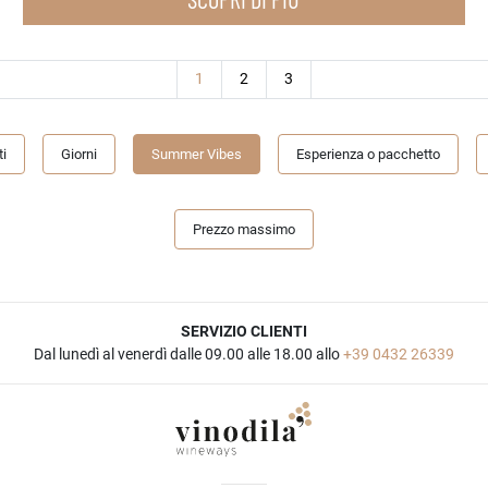
(current)
1
2
3
i
Giorni
Summer Vibes
Esperienza o pacchetto
Prezzo massimo
SERVIZIO CLIENTI
Dal lunedì al venerdì dalle 09.00 alle 18.00 allo
+39 0432 26339