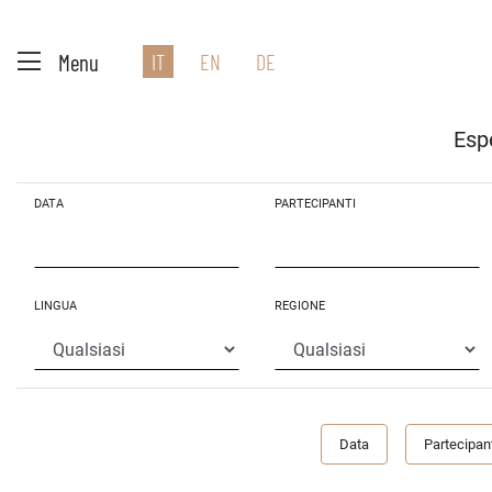
Menu
IT
EN
DE
Espe
DATA
PARTECIPANTI
LINGUA
REGIONE
Data
Partecipant