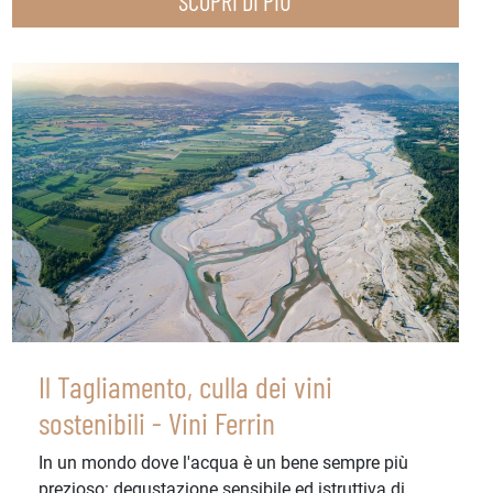
SCOPRI DI PIÙ
Il Tagliamento, culla dei vini
sostenibili - Vini Ferrin
In un mondo dove l'acqua è un bene sempre più
prezioso: degustazione sensibile ed istruttiva di