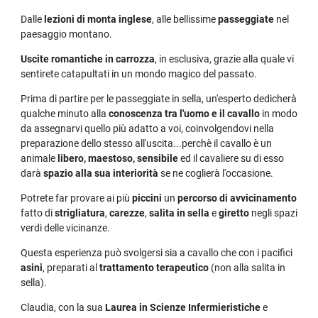
Dalle
lezioni di monta inglese
, alle bellissime
passeggiate
nel
paesaggio montano.
Uscite romantiche in carrozza
, in esclusiva, grazie alla quale vi
sentirete catapultati in un mondo magico del passato.
Prima di partire per le passeggiate in sella, un'esperto dedicherà
qualche minuto alla
conoscenza tra l'uomo e il cavallo
in modo
da assegnarvi quello più adatto a voi, coinvolgendovi nella
preparazione dello stesso all'uscita...perchè il cavallo è un
animale
libero, maestoso, sensibile
ed il cavaliere su di esso
darà
spazio alla sua interiorità
se ne coglierà l'occasione.
Potrete far provare ai più
piccini
un
percorso di avvicinamento
fatto di
strigliatura
,
carezze
,
salita in sella
e
giretto
negli spazi
verdi delle vicinanze.
Questa esperienza può svolgersi sia a cavallo che con i pacifici
asini
, preparati al
trattamento terapeutico
(non alla salita in
sella).
Claudia, con la sua
Laurea in Scienze Infermieristiche
e