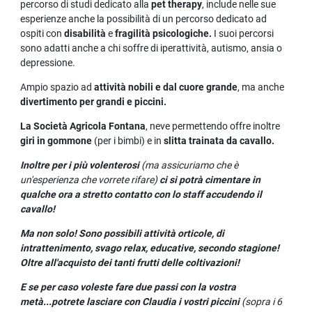
percorso di studi dedicato alla
pet therapy
, include nelle sue
esperienze anche la possibilità di un percorso dedicato ad
ospiti con
disabilità
e
fragilità psicologiche.
I suoi percorsi
sono adatti anche a chi soffre di iperattività, autismo, ansia o
depressione.
Ampio spazio ad
attività nobili e dal cuore grande
, ma anche
divertimento per grandi e piccini.
La Società Agricola Fontana
, neve permettendo offre inoltre
giri in gommone
(per i bimbi) e in
slitta trainata da cavallo.
Inoltre per i più volenterosi
(ma assicuriamo che è
un'esperienza che vorrete rifare)
ci si potrà cimentare in
qualche ora a stretto contatto con lo staff accudendo il
cavallo!
Ma non solo! Sono possibili attività orticole, di
intrattenimento, svago relax, educative, secondo stagione!
Oltre all'acquisto dei tanti frutti delle coltivazioni!
E se per caso voleste fare due passi con la vostra
metà...potrete lasciare con Claudia i vostri piccini
(sopra i 6