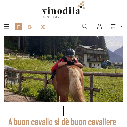
IT
EN
DE
A buon cavallo si dè buon cavaliere