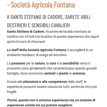
- Società Agricola Fontana
A SANTO STEFANO DI CADORE, SARETE ABILI
DESTRIERI E SENSIBILI CAVALIERI
Santo Stefano di Cadore
, incantevole localià montana al
confine con il Friuli è la location di questa esperienza che saprà
aprire il cuore di chiunque!
Lo staff della Società Agricola Fontana
vi accoglierà in un
ambiente familiare, di svago ed istruttivo.
La
passione
per la
natura
, la
cura
e la
sensibilità
verso il
prossimo sono gli elementi che caratterizzano questa grande
famiglia, dove convivono
animali
e
piante
in
armonia.
Grazie alle
attenzioni e alle competenze
dello staff, le
esperienze possono essere vissute da tutti, anche da chi è più
fragile.
Perciò, questa non è un'unica esperienza ma un insieme di
esperienze uniche tra cui potrete scegliere.