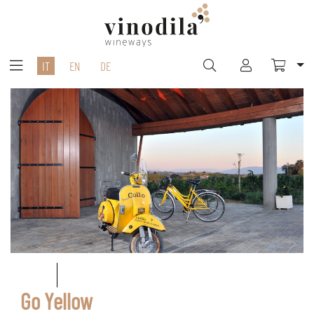
IT
EN
DE
Go Yellow