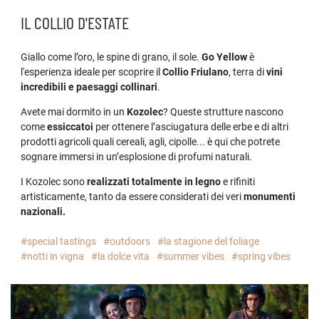
IL COLLIO D'ESTATE
Giallo come l’oro, le spine di grano, il sole.
Go Yellow
è
l'esperienza ideale per scoprire il
Collio Friulano
, terra di
vini
incredibili e paesaggi collinari
.
Avete mai dormito in un
Kozolec
? Queste strutture nascono
come
essiccatoi
per ottenere l’asciugatura delle erbe e di altri
prodotti agricoli quali cereali, agli, cipolle... è qui che potrete
sognare immersi in un’esplosione di profumi naturali.
I Kozolec sono
realizzati totalmente in legno
e rifiniti
artisticamente, tanto da essere considerati dei veri
monumenti
nazionali.
#special tastings
#outdoors
#la stagione del foliage
#notti in vigna
#la dolce vita
#summer vibes
#spring vibes