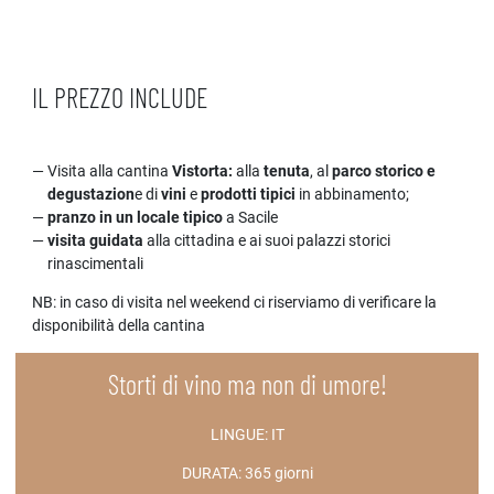
IL PREZZO INCLUDE
Visita alla cantina
Vistorta:
alla
tenuta
, al
parco storico e
degustazion
e di
vini
e
prodotti tipici
in abbinamento;
pranzo in un locale tipico
a Sacile
visita guidata
alla cittadina e ai suoi palazzi storici
rinascimentali
NB: in caso di visita nel weekend ci riserviamo di verificare la
disponibilità della cantina
Storti di vino ma non di umore!
LINGUE:
IT
DURATA:
365 giorni