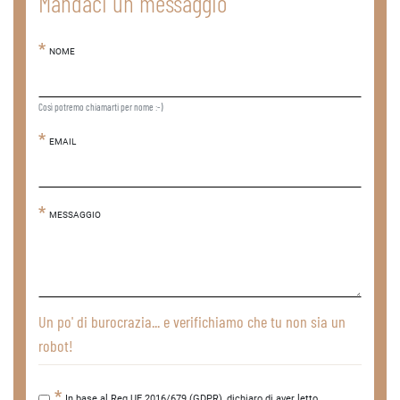
Mandaci un messaggio
NOME
Così potremo chiamarti per nome :-)
EMAIL
MESSAGGIO
Un po' di burocrazia... e verifichiamo che tu non sia un
robot!
In base al Reg.UE 2016/679 (GDPR), dichiaro di aver letto