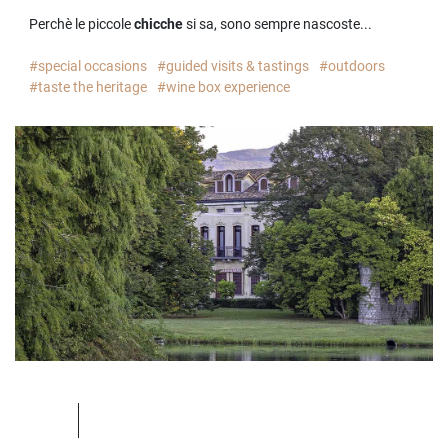
Perchè le piccole
chicche
si sa, sono sempre nascoste...
#special occasions
#guided visits & tastings
#outdoors
#taste the heritage
#wine box experience