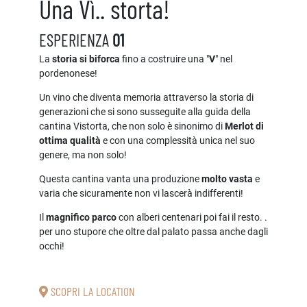
Una Vì.. storta!
ESPERIENZA
01
La
storia si biforca
fino a costruire una "
V
" nel
pordenonese!
Un vino che diventa memoria attraverso la storia di
generazioni che si sono susseguite alla guida della
cantina Vistorta, che non solo è sinonimo di
Merlot di
ottima qualità
e con una complessità unica nel suo
genere, ma non solo!
Questa cantina vanta una produzione
molto vasta
e
varia che sicuramente non vi lascerà indifferenti!
Il
magnifico parco
con alberi centenari poi fai il resto. .
per uno stupore che oltre dal palato passa anche dagli
occhi!
SCOPRI LA LOCATION